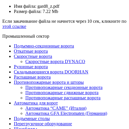
Имя файла: gard8_z.pdf
Размер файла: 7.22 Mb
Если закачивание файла не начнется через 10 сек, кликните по
этой ссылке
Промышленный сектор
Подъемно-секционные ворота
Откатные ворота
Скоростные ворота
Скоростные ворота DYNACO
Рулонные ворота
Складывающиеся ворота DOORHAN
Распашные ворота
Противопожарные ворота и шторы
Противопожарные секционные ворота
Противопожарные сдвижные ворота
Противопожарные распашные ворота
Автоматика для ворот
Автоматика “CAME” (Италия)
Автоматика GFA Electromaten (Германия)
Подъемные столы
Перегрузочное оборудование
Шлагбаумы