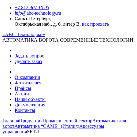
+7 812
407 10 05
info@
abc-technology.ru
Санкт-Петербург,
Октябрьская наб., д. 6, литер В.
как проехать
«АВС-Технолоджи»
АВТОМАТИКА
ВОРОТА
СОВРЕМЕННЫЕ ТЕХНОЛОГИИ
Задать вопрос
сделать заказ
О компании
Фотогалерея
Прайсы
Акции
Наши объекты
Документация
Контакты
Главная
Продукция
Промышленный сектор
Автоматика для
ворот
Автоматика “CAME” (Италия)
Аксессуары
управления
SET-J