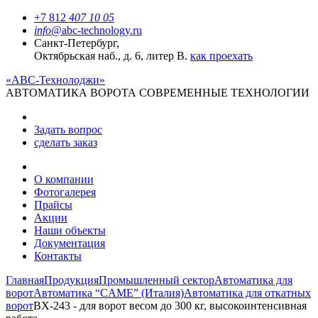
+7 812
407 10 05
info@
abc-technology.ru
Санкт-Петербург,
Октябрьская наб., д. 6, литер В.
как проехать
«АВС-Технолоджи»
АВТОМАТИКА
ВОРОТА
СОВРЕМЕННЫЕ ТЕХНОЛОГИИ
Задать вопрос
сделать заказ
О компании
Фотогалерея
Прайсы
Акции
Наши объекты
Документация
Контакты
Главная
Продукция
Промышленный сектор
Автоматика для
ворот
Автоматика “CAME” (Италия)
Автоматика для откатных
ворот
BX-243 - для ворот весом до 300 кг, высокоинтенсивная